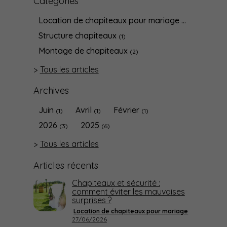
Catégories
Location de chapiteaux pour mariage
(6)
Structure chapiteaux
(1)
Montage de chapiteaux
(2)
Tous les articles
Archives
Juin
Avril
Février
(1)
(1)
(1)
2026
2025
(3)
(6)
Tous les articles
Articles récents
Chapiteaux et sécurité :
comment éviter les mauvaises
surprises ?
Location de chapiteaux pour mariage
27/06/2026