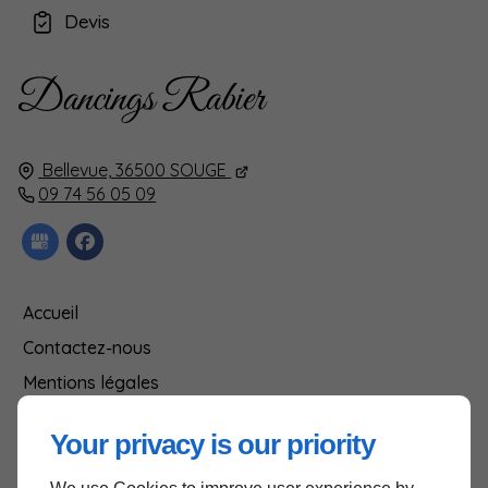
Devis
Bellevue,
36500
SOUGE
09 74 56 05 09
Accueil
Contactez-nous
Mentions légales
Plan du site
Your privacy is our priority